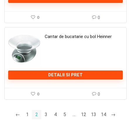
0
0
Cantar de bucatarie cu bol Heinner
DETALII SI PRET
0
0
←
1
2
3
4
5
…
12
13
14
→