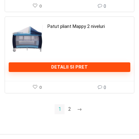
0
0
Patut pliant Mappy 2 niveluri
DETALII SI PRET
0
0
1
2
→