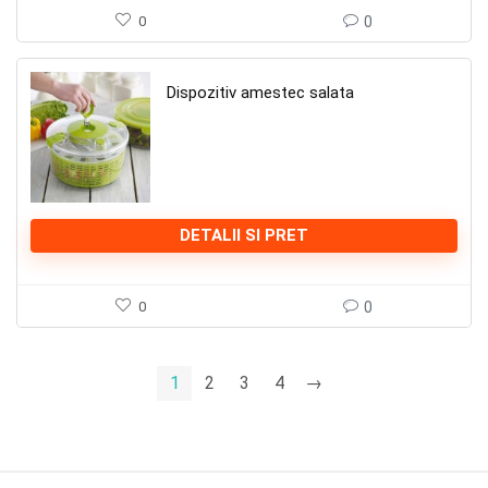
0
0
Dispozitiv amestec salata
DETALII SI PRET
0
0
1
2
3
4
→