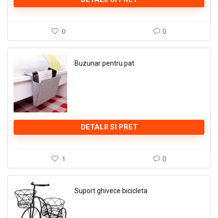
0
0
Buzunar pentru pat
DETALII SI PRET
1
0
Suport ghivece bicicleta