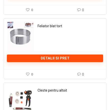
0
0
Feliator blat tort
DETALII SI PRET
0
0
Cleste pentru altoit