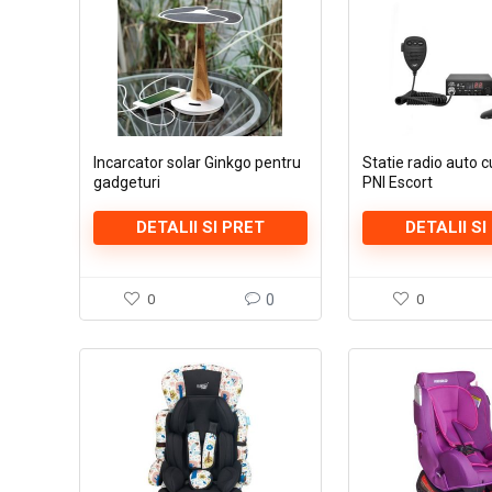
Incarcator solar Ginkgo pentru
Statie radio auto 
gadgeturi
PNI Escort
DETALII SI PRET
DETALII SI
0
0
0