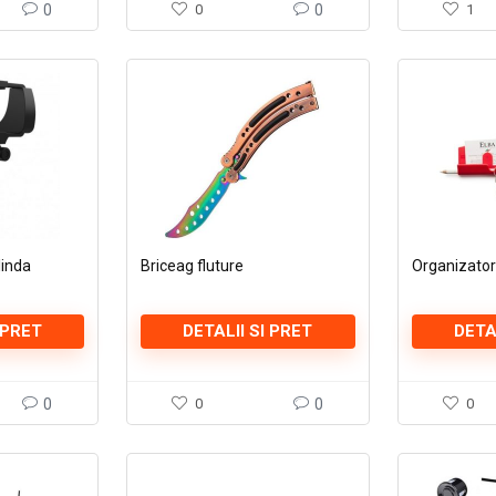
0
0
0
1
linda
Briceag fluture
Organizator
 PRET
DETALII SI PRET
DETA
0
0
0
0