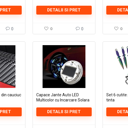
 PRET
DETALII SI PRET
DETA
0
0
0
0
 din cauciuc
Capace Jante Auto LED
Set 6 cutite
Multicolor cu Incarcare Solara
tinta
 PRET
DETALII SI PRET
DETA