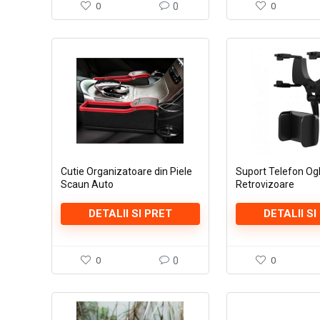
0
0
0
Cutie Organizatoare din Piele
Suport Telefon Og
Scaun Auto
Retrovizoare
DETALII SI PRET
DETALII SI
0
0
0