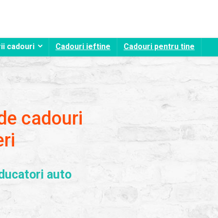
ii cadouri
Cadouri ieftine
Cadouri pentru tine
 de cadouri
ri
ducatori auto