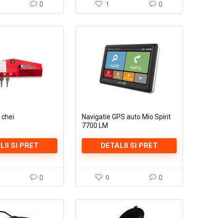
0
1
0
 chei
Navigatie GPS auto Mio Spirit
7700 LM
LII SI PRET
DETALII SI PRET
0
0
0