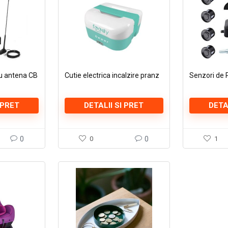
cu antena CB
Cutie electrica incalzire pranz
Senzori de 
 PRET
DETALII SI PRET
DETA
0
0
0
1