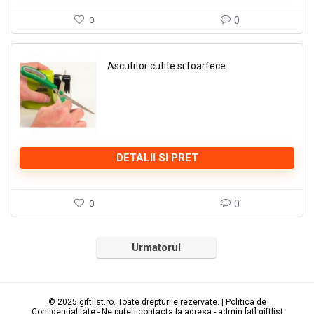
0
0
Ascutitor cutite si foarfece
DETALII SI PRET
0
0
Urmatorul
© 2025 giftlist.ro. Toate drepturile rezervate. |
Politica de
Confidentialitate
- Ne puteti contacta la adresa - admin [at] giftlist