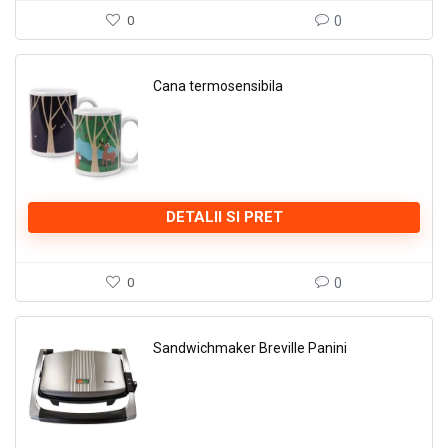
0
0
Cana termosensibila
DETALII SI PRET
0
0
Sandwichmaker Breville Panini