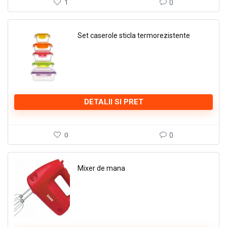
1
0
Set caserole sticla termorezistente
DETALII SI PRET
0
0
Mixer de mana