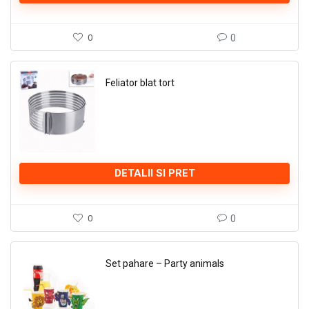
0
0
Feliator blat tort
DETALII SI PRET
0
0
Set pahare – Party animals