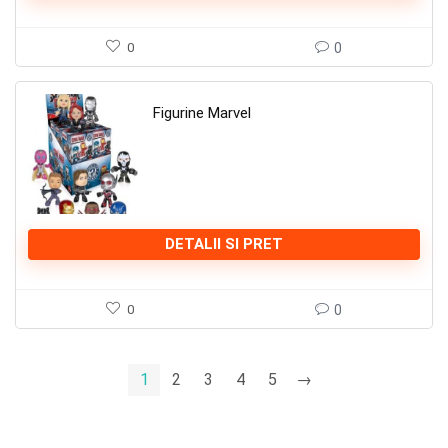
0
0
Figurine Marvel
DETALII SI PRET
0
0
1
2
3
4
5
→