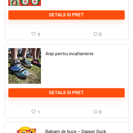
DETALII SI PRET
0
0
Aripi pentru incaltaminte
DETALII SI PRET
1
0
Balsam de buze – Dapper Duck