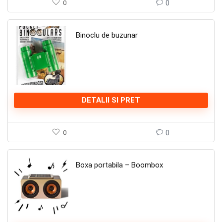
0
0
Binoclu de buzunar
DETALII SI PRET
0
0
Boxa portabila – Boombox