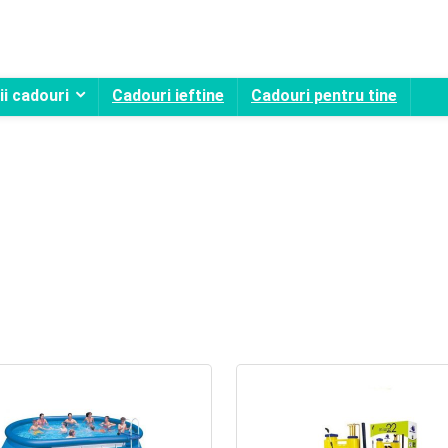
i cadouri
Cadouri ieftine
Cadouri pentru tine