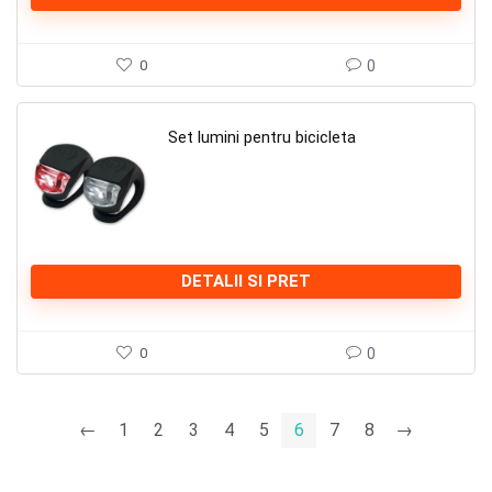
0
0
Set lumini pentru bicicleta
DETALII SI PRET
0
0
←
1
2
3
4
5
6
7
8
→