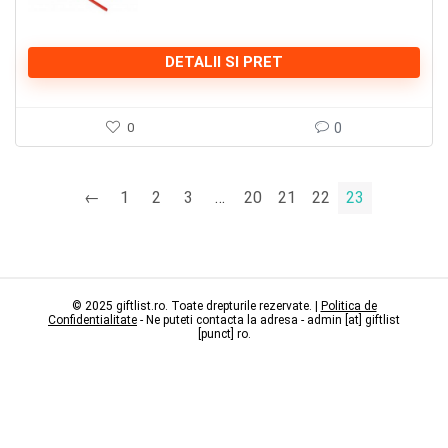
DETALII SI PRET
0
0
←
1
2
3
…
20
21
22
23
© 2025 giftlist.ro. Toate drepturile rezervate. |
Politica de
Confidentialitate
- Ne puteti contacta la adresa - admin [at] giftlist
[punct] ro.